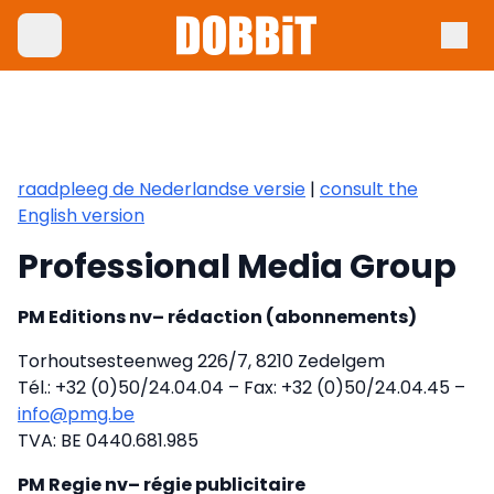
raadpleeg de Nederlandse versie
|
consult the
English version
Professional Media Group
PM Editions nv– rédaction (abonnements)
Torhoutsesteenweg 226/7, 8210 Zedelgem
Tél.: +32 (0)50/24.04.04 – Fax: +32 (0)50/24.04.45 –
info@pmg.be
TVA: BE 0440.681.985
PM Regie nv– régie publicitaire