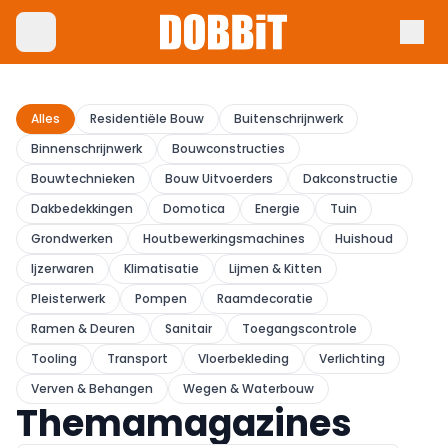
Alles
Residentiële Bouw
Buitenschrijnwerk
Binnenschrijnwerk
Bouwconstructies
Bouwtechnieken
Bouw Uitvoerders
Dakconstructie
Dakbedekkingen
Domotica
Energie
Tuin
Grondwerken
Houtbewerkingsmachines
Huishoud
Ijzerwaren
Klimatisatie
Lijmen & Kitten
Pleisterwerk
Pompen
Raamdecoratie
Ramen & Deuren
Sanitair
Toegangscontrole
Tooling
Transport
Vloerbekleding
Verlichting
Verven & Behangen
Wegen & Waterbouw
Themamagazines