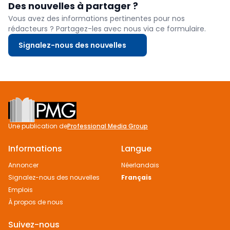
Des nouvelles à partager ?
Vous avez des informations pertinentes pour nos
rédacteurs ? Partagez-les avec nous via ce formulaire.
Signalez-nous des nouvelles
Footer
Une publication de
Professional Media Group
Informations
Langue
Annoncer
Néerlandais
Signalez-nous des nouvelles
Français
Emplois
À propos de nous
Suivez-nous