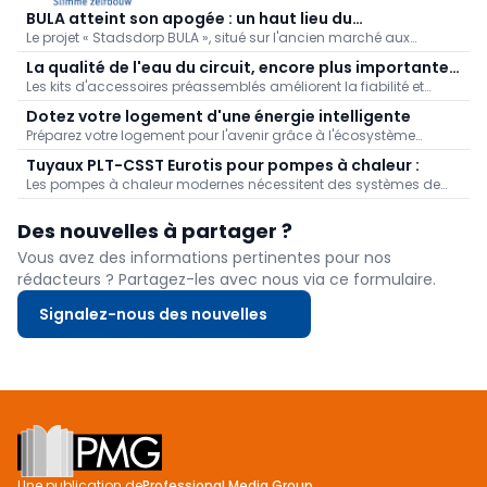
BULA atteint son apogée : un haut lieu du
Le projet « Stadsdorp BULA », situé sur l'ancien marché aux
développement durable au Veemarkt de Bruges
bestiaux de Bruges, a franchi une étape décisive. Il prévoit la
La qualité de l'eau du circuit, encore plus importante
construction de 89 appartements, 3 500 m² d'espaces
Les kits d'accessoires préassemblés améliorent la fiabilité et
pour les pompes à chaleur
commerciaux et un marché couvert agrémenté d'une place et
l'efficacité des pompes à chaleur. Ils protègent l'installation
d'un parc. Un supermarché et des cabinets médicaux et
Dotez votre logement d'une énergie intelligente
contre l'air, les impuretés et les problèmes de pression, réduisent le
paramédicaux se sont déjà engagés dans le projet ; l'énergie
Préparez votre logement pour l'avenir grâce à l'écosystème
temps d'installation et garantissent des performances optimales
proviendra de sources non fossiles, grâce à la géothermie. Les
énergétique intelligent de SolaX Power. Associez une pompe à
ainsi qu'une durée de vie prolongée de l'installation.
premiers emménagements sont prévus pour mi-2027.
Tuyaux PLT-CSST Eurotis pour pompes à chaleur :
chaleur, une batterie domestique, un onduleur hybride, une borne
Les pompes à chaleur modernes nécessitent des systèmes de
de recharge et un système HEMS pour optimiser votre rendement,
raccordement garantissant de hautes performances, une
réduire vos factures d'énergie et gagner en autonomie
installation simple et une grande fiabilité. Ces besoins ont été
énergétique.
Des nouvelles à partager ?
satisfaits lors d'un projet récent à Eindhoven, aux Pays-Bas, où
les tuyaux PLT-CSST EUROKLIMA d'Eurotis ont été utilisés pour
Vous avez des informations pertinentes pour nos
connecter une pompe à chaleur monobloc sur le toit d'un
rédacteurs ? Partagez-les avec nous via ce formulaire.
nouveau bâtiment de bureaux.
Signalez-nous des nouvelles
Footer
Une publication de
Professional Media Group