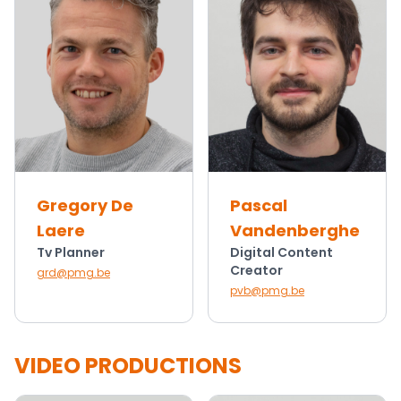
Gregory De
Pascal
Laere
Vandenberghe
Tv Planner
Digital Content
Creator
grd@pmg.be
pvb@pmg.be
VIDEO PRODUCTIONS