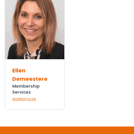
Ellen
Demeestere
Membership
Services
eld@pmg.be