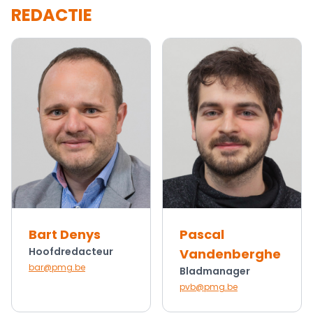
REDACTIE
Bart Denys
Pascal
Hoofdredacteur
Vandenberghe
bar@pmg.be
Bladmanager
pvb@pmg.be