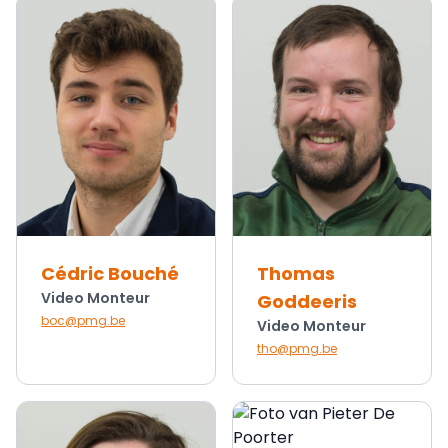
Cédric Bouché
Thomas
Video Monteur
Goddeeris
boc@pmg.be
Video Monteur
tho@pmg.be