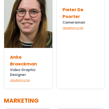
Pieter De
Poorter
Cameraman
dpp@pmg.be
Anke
Braeckman
Video Graphic
Designer
abr@pmg.be
MARKETING