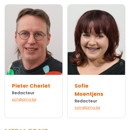
Pieter Cherlet
Sofie
Redacteur
Moentjens
pch@pmg.be
Redacteur
som@pmg.be