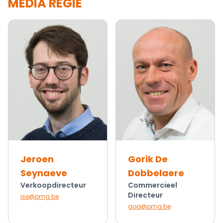
MEDIA REGIE
Jeroen
Gorik De
Seynaeve
Dobbelaere
Verkoopdirecteur
Commercieel
Directeur
jse@pmg.be
god@pmg.be