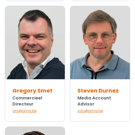
Gregory Smet
Steven Durnez
Commercieel
Media Account
Directeur
Advisor
grs@pmg.be
sdu@pmg.be