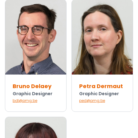
Bruno Delaey
Petra Dermaut
Graphic Designer
Graphic Designer
bdl@pmg.be
ped@pmg.be