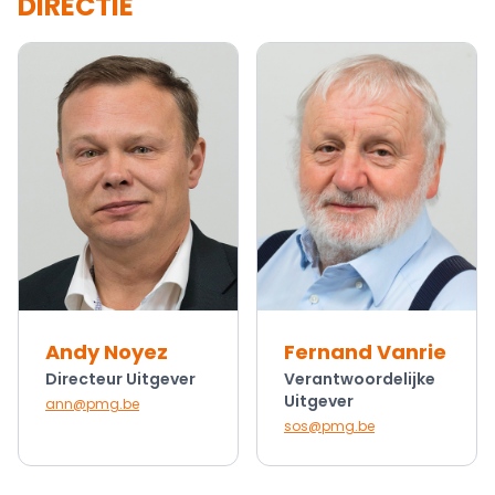
DIRECTIE
Andy Noyez
Fernand Vanrie
Directeur Uitgever
Verantwoordelijke
Uitgever
ann@pmg.be
sos@pmg.be