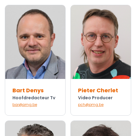
Bart Denys
Pieter Cherlet
Hoofdredacteur Tv
Video Producer
bar@pmg.be
pch@pmg.be