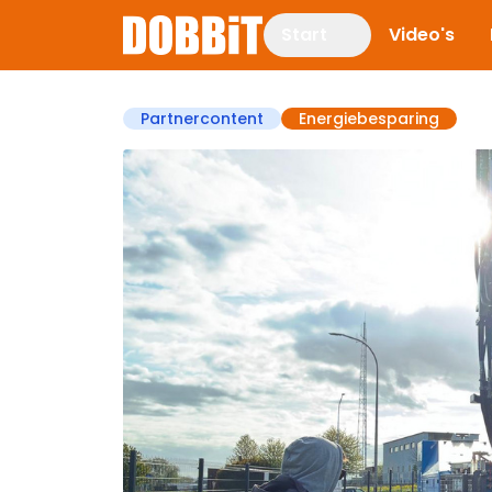
Start
Video's
Partnercontent
Energiebesparing