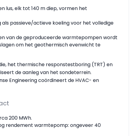
 lus, elk tot 140 m diep, vormen het
als passieve/actieve koeling voor het volledige
anken van de geproduceerde warmtepompen wordt
slagen om het geothermisch evenwicht te
ie, het thermische responstestboring (TRT) en
viseert de aanleg van het sondeterrein.
Sense Engineering coördineert de HVAC- en
act
irca 200 MWh.
 hoog rendement warmtepomp: ongeveer 40