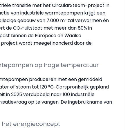
triële transitie met het CircularSteam-project in
ductie van industriële warmtepompen krijgt een
olledige gebouw van 7.000 m² zal verwarmen én
rt de CO₂-uitstoot met meer dan 80% in
n past binnen de Europese en Waalse
et project wordt meegefinancierd door de
armtepompen op hoge temperatuur
warmtepompen produceren met een gemiddeld
er of stoom tot 120 °C. Oorspronkelijk gepland
eit in 2025 verdubbeld naar 100 industriële
satievraag op te vangen. De ingebruikname van
 het energieconcept