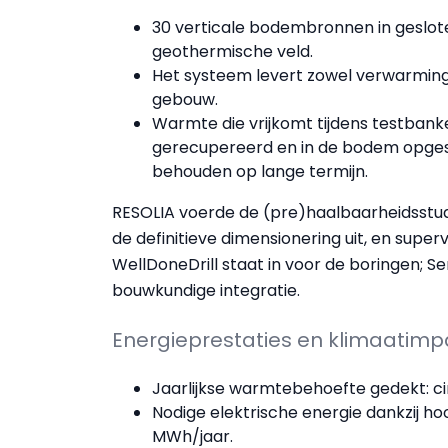
30 verticale bodembronnen in gesloten
geothermische veld.
Het systeem levert zowel verwarming 
gebouw.
Warmte die vrijkomt tijdens testb
gerecupereerd en in de bodem opge
behouden op lange termijn.
RESOLIA voerde de (pre)haalbaarheidsstud
de definitieve dimensionering uit, en super
WellDoneDrill staat in voor de boringen; 
bouwkundige integratie.
Energieprestaties en klimaatimp
Jaarlijkse warmtebehoefte gedekt: c
Nodige elektrische energie dankzij
MWh/jaar.