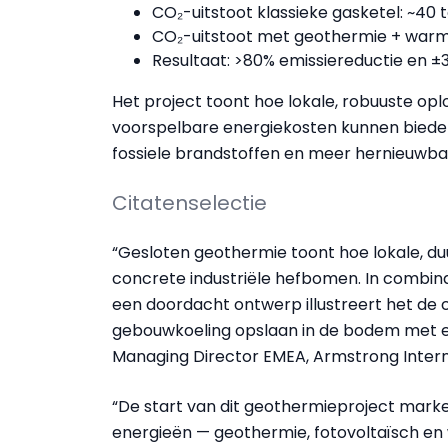
CO₂-uitstoot klassieke gasketel: ~40 t
CO₂-uitstoot met geothermie + warm
Resultaat: >80% emissiereductie en ±
Het project toont hoe lokale, robuuste opl
voorspelbare energiekosten kunnen bieden,
fossiele brandstoffen en meer hernieuwb
Citatenselectie
“Gesloten geothermie toont hoe lokale, 
concrete industriële hefbomen. In combin
een doordacht ontwerp illustreert het de c
gebouwkoeling opslaan in de bodem met een
Managing Director EMEA, Armstrong Intern
“De start van dit geothermieproject marke
energieën — geothermie, fotovoltaïsch e