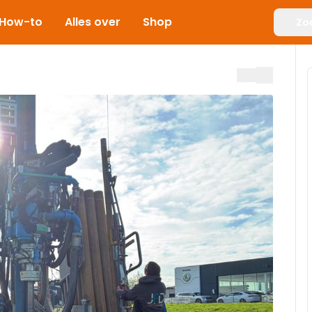
How-to
Alles over
Shop
Zo