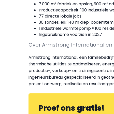
7.000 m² fabriek en opslag, 900 m² ad
Productiecapaciteit: 100 industriël
77 directe lokale jobs
30 sondes, elk 140 m diep; bodemtemp
1 industriële warmtepomp ≈ 100 res
Ingebruikname voorzien in 2027
Over Armstrong International en
Armstrong International, een familiebedrijf
thermische utilities te optimaliseren, ene
productie-, verkoop- en trainingscentra in
ingenieursbureau gespecialiseerd in geot
project ontwerp, realisatie en resultaatgar
Proef ons
gratis
!