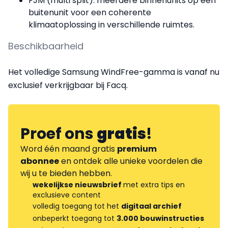
FJM (multi split): meerdere binnenunits op één
buitenunit voor een coherente
klimaatoplossing in verschillende ruimtes.
Beschikbaarheid
Het volledige Samsung WindFree-gamma is vanaf nu
exclusief verkrijgbaar bij Facq.
Proef ons
gratis
!
Word één maand gratis
premium
abonnee
en ontdek alle unieke voordelen die
wij u te bieden hebben.
wekelijkse nieuwsbrief
met extra tips en
exclusieve content
volledig toegang tot het
digitaal archief
onbeperkt toegang tot
3.000 bouwinstructies