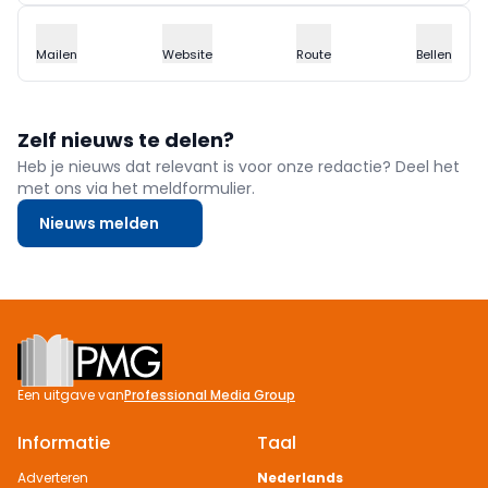
Mailen
Website
Route
Bellen
Zelf nieuws te delen?
Heb je nieuws dat relevant is voor onze redactie? Deel het
met ons via het meldformulier.
Nieuws melden
Footer
Een uitgave van
Professional Media Group
Informatie
Taal
Adverteren
Nederlands