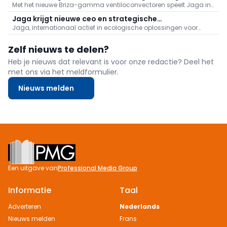
Met het nieuwe Briza-gamma ventiloconvectoren speelt Jaga in
lagetemperatuurverwarming
op een uitdaging die steeds nadrukkelijker opduikt in woningen
Jaga krijgt nieuwe ceo en strategische
en gebouwen: oververhitting. De Belgische producent van
Jaga, internationaal actief in ecologische oplossingen voor
investeringspartner
verwarmings- en klimaatsystemen introduceert een volledig
verwarming, ventilatie en koeling, start in 2025 een nieuw
watergedrage
hoofdstuk met de komst van Jan Battheu als nieuwe ceo en
Zelf nieuws te delen?
Vybros Capital Partners (VCP) als strategische
investeringspartner.
Heb je nieuws dat relevant is voor onze redactie? Deel het
met ons via het meldformulier.
Nieuws melden
Footer
Een uitgave van
Professional Media Group
Informatie
Taal
Adverteren
Nederlands
Nieuws melden
Frans