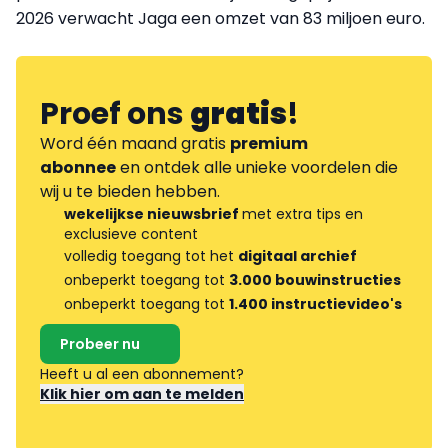
2026 verwacht Jaga een omzet van 83 miljoen euro.
Proef ons
gratis
!
Word één maand gratis
premium
abonnee
en ontdek alle unieke voordelen die
wij u te bieden hebben.
wekelijkse nieuwsbrief
met extra tips en
exclusieve content
volledig toegang tot het
digitaal archief
onbeperkt toegang tot
3.000 bouwinstructies
onbeperkt toegang tot
1.400 instructievideo's
Probeer nu
Heeft u al een abonnement?
Klik hier om aan te melden