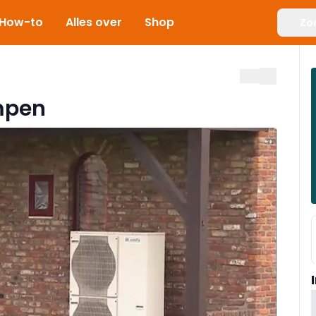
How-to
Alles over
Shop
Zo
mpen