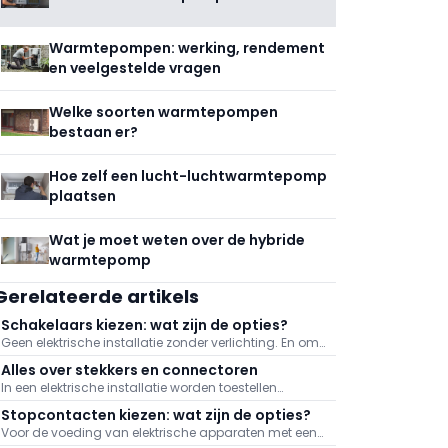
Warmtepompen: werking, rendement
en veelgestelde vragen
Welke soorten warmtepompen
bestaan er?
Hoe zelf een lucht-luchtwarmtepomp
plaatsen
Wat je moet weten over de hybride
warmtepomp
Gerelateerde artikels
Schakelaars kiezen: wat zijn de opties?
Geen elektrische installatie zonder verlichting. En om
die verlichting te bedienen, moeten er uiteraard
Alles over stekkers en connectoren
schakelaars zijn. Deze zetten de stroomtoevoer naar
In een elektrische installatie worden toestellen
een lamp aan of uit. Schakelaars bestaan in
aangesloten op stopcontacten met een gepaste
verschillende uitvoeringen.
Stopcontacten kiezen: wat zijn de opties?
stekker of connector. Deze zorgen voor een veilige en
Voor de voeding van elektrische apparaten met een
eenvoudige verbinding tussen een toestel en de