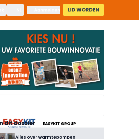
LID WORDEN
ek
NL
Aanmelden
In dit dossier
EASYKIT GROUP
Alles over warmtepompen