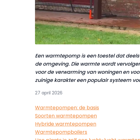
Een warmtepomp is een toestel dat deels we
de omgeving. Die warmte wordt vervolge
voor de verwarming van woningen en voor 
zuinige karakter een populair systeem v
27 april 2026
Warmtepompen: de basis
Soorten warmtepompen
Hybride warmtepompen
Warmtepompboilers