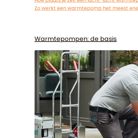
Hoe plaats je zelf een lucht-lucht warmt
Zo werkt een warmtepomp het meest ener
Warmtepompen: de basis