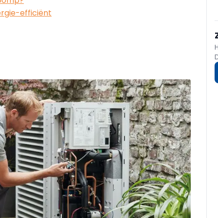
epomp?
gie-efficiënt