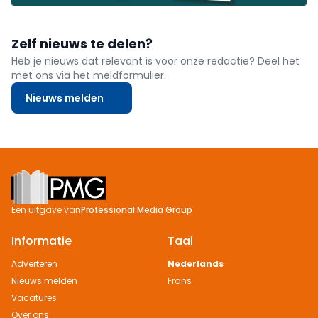
Zelf nieuws te delen?
Heb je nieuws dat relevant is voor onze redactie? Deel het
met ons via het meldformulier.
Nieuws melden
Footer
Een uitgave van
Professional Media Group
Informatie
Taal
Adverteren
Nederlands
Nieuws melden
Frans
Vacatures
Over ons