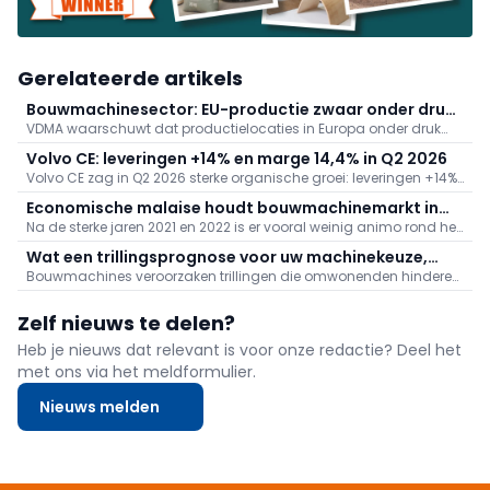
Gerelateerde artikels
Bouwmachinesector: EU-productie zwaar onder druk,
VDMA waarschuwt dat productielocaties in Europa onder druk
ingrijpen nu
staan: de bouwmachinesector verwacht in 2026 geen groei; een
Volvo CE: leveringen +14% en marge 14,4% in Q2 2026
lichte +0–5% in Duitsland compenseert de -23% sinds 2023 niet.
Volvo CE zag in Q2 2026 sterke organische groei: leveringen +14%,
De branche vraagt snelle deregulering, minder administratie en
orders +8%, services +9% en een aangepaste marge van 14,4%,
EU-maatregelen tegen oneerlijke import, anders dreigt
Economische malaise houdt bouwmachinemarkt in
ondanks 6% lagere omzet door SDLG-divestment. Hoogtepunten:
verplaatsing.
Na de sterke jaren 2021 en 2022 is er vooral weinig animo rond het
haar greep
recordevent Volvo Days, nieuwe graafmachinefabriek (SEK 700
segment van kleinere machines onder 10 ton. De verkoopcijfers
mln) en eerste seriebouw A30 Electric.
Wat een trillingsprognose voor uw machinekeuze,
van grotere machines ogen stabieler, maar ook daar geen
Bouwmachines veroorzaken trillingen die omwonenden hinderen
planning en omgeving betekent
vreugdetaferelen.
en soms tot schadeclaims leiden. Een trillingsprognose vóór de
start helpt risico’s te beperken. Maar hoe werkt zo’n prognose, hoe
Zelf nieuws te delen?
stemt u de machinevloot erop af en hoe monitort u de trillingen
tijdens de werken?
Heb je nieuws dat relevant is voor onze redactie? Deel het
met ons via het meldformulier.
Nieuws melden