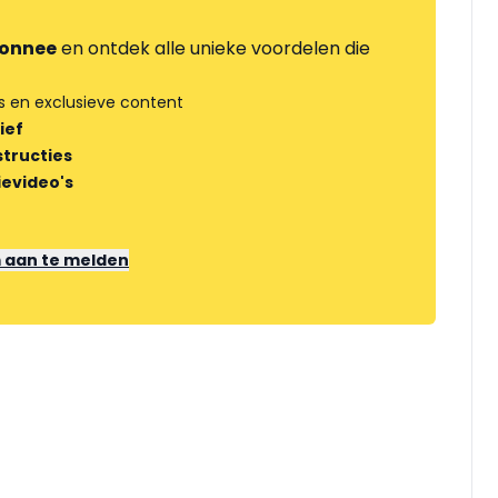
onnee
en ontdek alle unieke voordelen die
s en exclusieve content
ief
tructies
ievideo's
m aan te melden