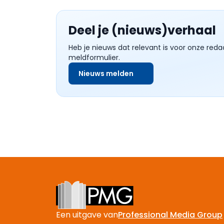
Deel je (nieuws)verhaal
Heb je nieuws dat relevant is voor onze reda
meldformulier.
Nieuws melden
Footer
Een uitgave van
Professional Media Group